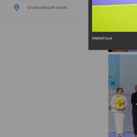
БЛИЖАЙШИЙ ОФИС
KAfe5dTGsnI