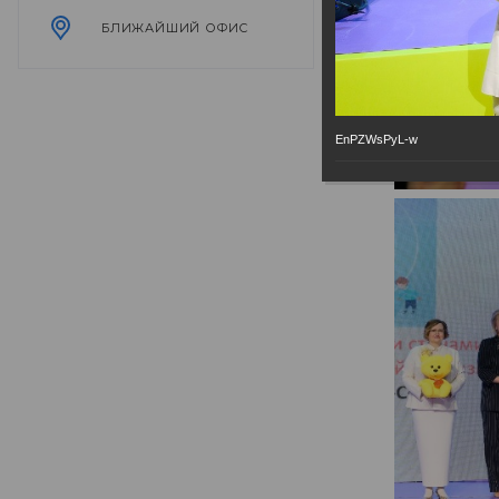
БЛИЖАЙШИЙ ОФИС
EnPZWsPyL-w