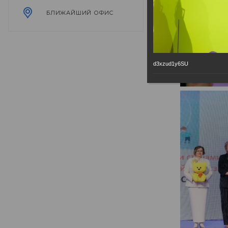
БЛИЖАЙШИЙ ОФИС
d3xzud1y6SU