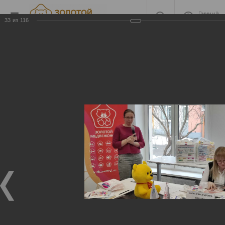
Личный
кабинет
33
из
116
2021
2021