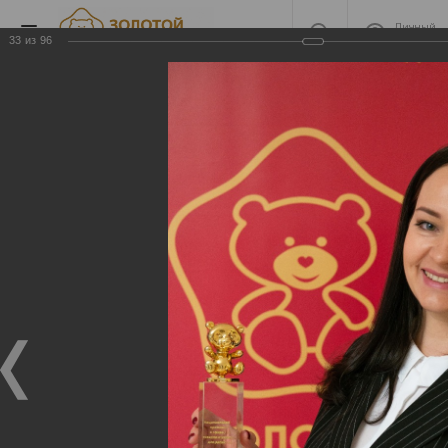
Личный
кабинет
33
из
96
2020 часть 2
2020 часть 2
27.04.2021