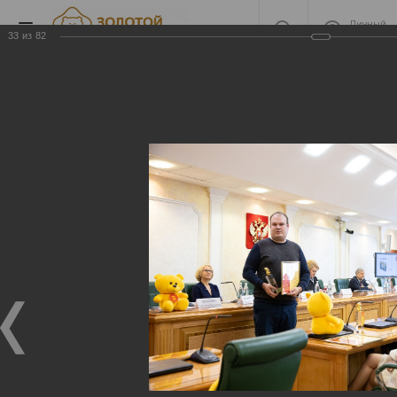
Личный
кабинет
33
из
82
2020
2020
22.04.2021