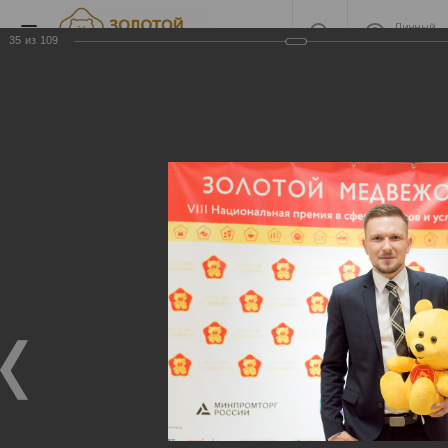
Личный
кабинет
35
из
109
2017
2017
19.12.2017