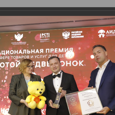
О ПРЕМИИ
НОМИНАЦИИ
ЭКСПЕРТЫ
ения этапа «Лидеры 
се ИДТ. Сезон 2025-2
награждения этапа «Лидеры инфраструктуры детст