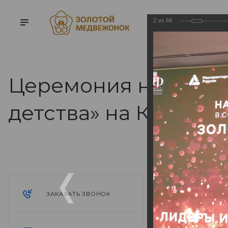
2
из
68
Церемония награжд
детства» на Конгрес
Церемония 
ЗАКАЗАТЬ ЗВОНОК