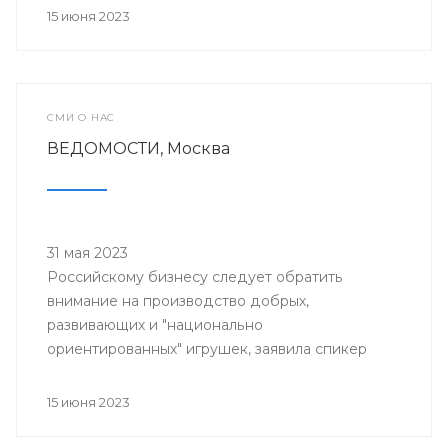
торжественной церемонии награждения
15 июня 2023
лауреатов национальной премии в сфере
товаров и услуг для детей "Золотой
медвежонок"
СМИ О НАС
ВЕДОМОСТИ, Москва
31 мая 2023
Российскому бизнесу следует обратить
внимание на производство добрых,
развивающих и "национально
ориентированных" игрушек, заявила спикер
Совфеда Валентина Матвиенко.
15 июня 2023