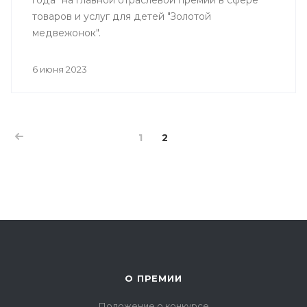
года" на главной отраслевой премии в сфере
товаров и услуг для детей "Золотой
медвежонок".
6 июня 2023
1
2
О ПРЕМИИ
Положение о конкурсе