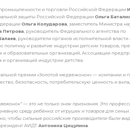
а промышленности и торговли Российской Федерации
оциальной защиты Российской Федерации
Ольга Батали
едерации
Ольга Колударова
, заместитель Министра на
а Петрова
, руководитель Федерального агентства по
Шалаев
, руководители органов исполнительной власти
олитику и развитие индустрии детских товаров, пр
х и образовательных организаций, Ассоциации предпр
 и организаций индустрии детства.
нальной премии «Золотой медвежонок» — компании и п
ство, безопасность, потребительскую ценность и вкла
двежонок” — это не только знак признания. Это профес
евную среду ребёнка: от игрушек и товаров для семьи
но, чтобы сильные российские производители были ви
президент АИДТ
Антонина Цицулина
.