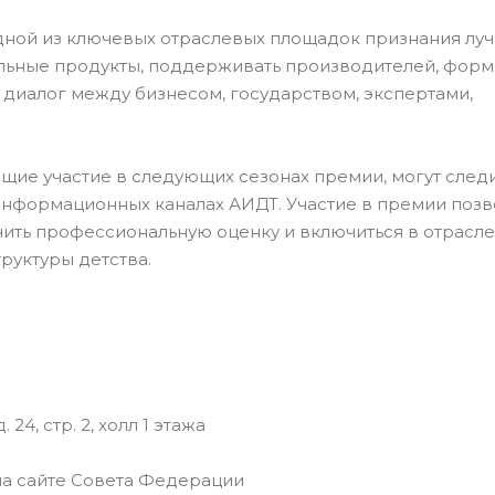
дной из ключевых отраслевых площадок признания лу
ильные продукты, поддерживать производителей, фор
диалог между бизнесом, государством, экспертами,
щие участие в следующих сезонах премии, могут следи
информационных каналах АИДТ. Участие в премии позв
чить профессиональную оценку и включиться в отрасл
руктуры детства.
4, стр. 2, холл 1 этажа
на сайте Совета Федерации