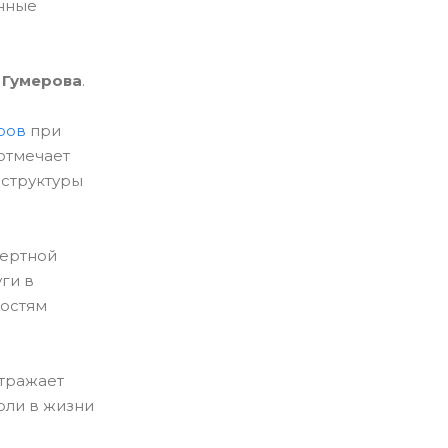
анные
 Гумерова
.
ров
при
отмечает
аструктуры
пертной
ги в
ностям
отражает
оли в жизни