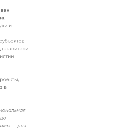
Иван
на
,
уки и
 субъектов
едставители
иятий
роекты,
д в
сиональная
 до
димы — для