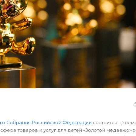
го Собрания Российской Федерации
состоится церем
сфере товаров и услуг для детей «Золотой медвежоно