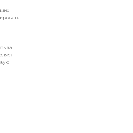
чших
мировать
ть за
оляет
евую