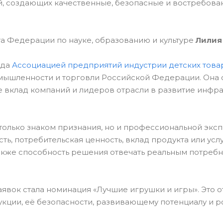
й, создающих качественные, безопасные и востребов
 Федерации по науке, образованию и культуре
Лилия
ода
Ассоциацией предприятий индустрии детских това
ышленности и торговли Российской Федерации. Она 
же вклад компаний и лидеров отрасли в развитие инфр
 только знаком признания, но и профессиональной экс
ть, потребительская ценность, вклад продукта или услу
акже способность решения отвечать реальным потреб
аявок стала номинация «Лучшие игрушки и игры». Это 
кции, её безопасности, развивающему потенциалу и р