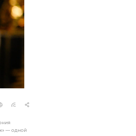
ония
к» — одной