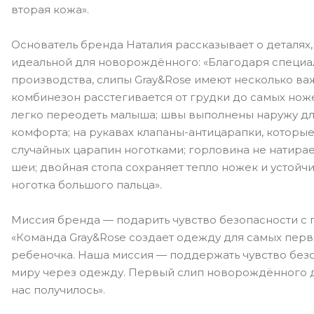
вторая кожа».
Основатель бренда Наталия рассказывает о деталях
идеальной для новорождённого: «Благодаря специа
производства, слипы Gray&Rose имеют несколько в
комбинезон расстегивается от грудки до самых ноже
легко переодеть малыша; швы выполнены наружу д
комфорта; на рукавах клапаны-антицарапки, которы
случайных царапин ноготками; горловина не натира
шеи; двойная стопа сохраняет тепло ножек и устойч
ноготка большого пальца».
Миссия бренда — подарить чувство безопасности с 
«Команда Gray&Rose создает одежду для самых перв
ребеночка. Наша миссия — поддержать чувство безо
миру через одежду. Первый слип новорождённого до
нас получилось».