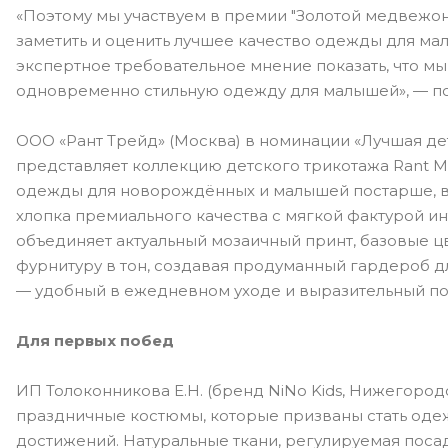
«Поэтому мы участвуем в премии "Золотой медвежоно
заметить и оценить лучшее качество одежды для мал
экспертное требовательное мнение показать, что 
одновременно стильную одежду для малышей», — по
ООО «Рант Трейд» (Москва) в номинации «Лучшая де
представляет коллекцию детского трикотажа Rant Mo
одежды для новорождённых и малышей постарше, в
хлопка премиального качества с мягкой фактурой и
объединяет актуальный мозаичный принт, базовые ц
фурнитуру в тон, создавая продуманный гардероб 
— удобный в ежедневном уходе и выразительный по
Для первых побед
ИП Толоконникова Е.Н. (бренд NiNo Kids, Нижегород
праздничные костюмы, которые призваны стать оде
достижений. Натуральные ткани, регулируемая посад