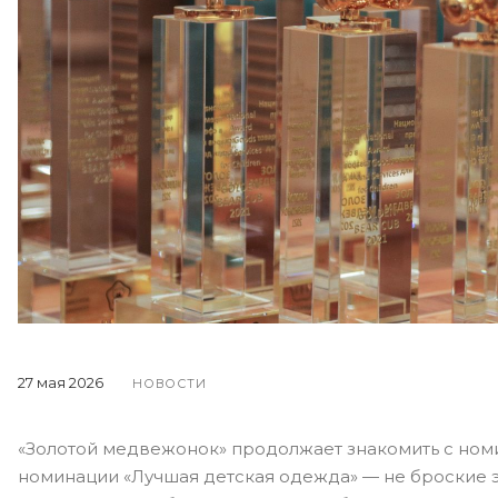
27 мая 2026
НОВОСТИ
«Золотой медвежонок» продолжает знакомить с номи
номинации «Лучшая детская одежда» — не броские э