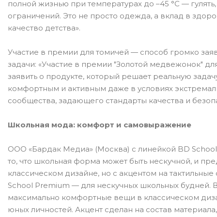
полной жизнью при температурах до –45 °С — гулять,
ограничений. Это не просто одежда, а вклад в здор
качество детства».
Участие в премии для томичей — способ громко зая
задачи: «Участие в премии "Золотой медвежонок" дл
заявить о продукте, который решает реальную задачу
комфортным и активным даже в условиях экстремаль
сообщества, задающего стандарты качества и безопа
Школьная мода: комфорт и самовыражение
ООО «Бардак Медиа» (Москва) с линейкой BD School
то, что школьная форма может быть нескучной, и пр
классическом дизайне, но с акцентом на тактильные
School Premium — для нескучных школьных будней. 
максимально комфортные вещи в классическом диз
юных личностей. Акцент сделан на состав материала,