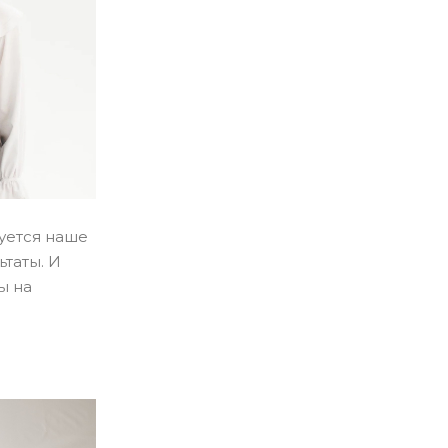
руется наше
таты. И
ы на