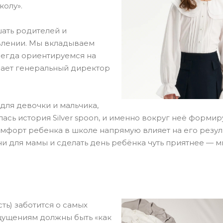
колу».
шать родителей и
влении. Мы вкладываем
сегда ориентируемся на
вает генеральный директор
ля девочки и мальчика,
лась история Silver spoon, и именно вокруг неё форми
мфорт ребенка в школе напрямую влияет на его резуль
и для мамы и сделать день ребёнка чуть приятнее — м
ть) заботится о самых
щущениям должны быть «как