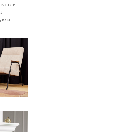
 смогли
ез
ую и