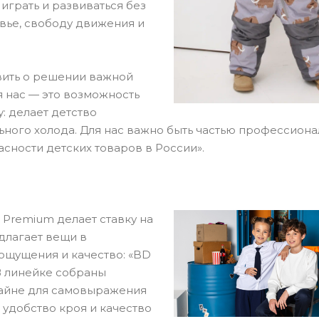
 играть и развиваться без
овье, свободу движения и
вить о решении важной
я нас — это возможность
: делает детство
ного холода. Для нас важно быть частью профессиона
сности детских товаров в России».
 Premium делает ставку на
едлагает вещи в
 ощущения и качество: «BD
В линейке собраны
айне для самовыражения
 удобство кроя и качество