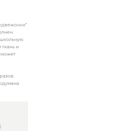
медвежонок"
полнен
 школьную
 ткань и
 может
разов.
родумана