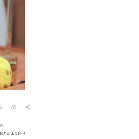
ия
 малышей и