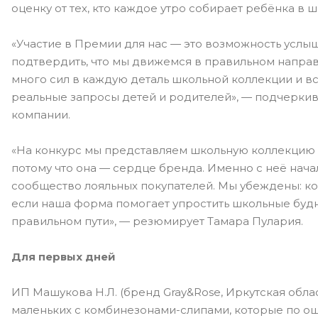
оценку от тех, кто каждое утро собирает ребёнка в ш
«Участие в Премии для нас — это возможность услы
подтвердить, что мы движемся в правильном напра
много сил в каждую деталь школьной коллекции и в
реальные запросы детей и родителей», — подчерки
компании.
«На конкурс мы представляем школьную коллекцию д
потому что она — сердце бренда. Именно с неё нача
сообщество лояльных покупателей. Мы убеждены: ко
если наша форма помогает упростить школьные будн
правильном пути», — резюмирует Тамара Пулария.
Для первых дней
ИП Машукова Н.Л. (бренд
Gray&Rose, Иркутская облас
маленьких с комбинезонами-слипами, которые по о