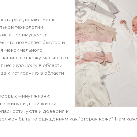
, которые делают вещь
льной технологии
ажных преимуществ:
к, что позволяет быстро и
ля максимального
е защищают кожу малыша от
ет нежную кожу в области
ива к истиранию в области
первых минут жизни:
ых минут и дней жизни
пасности, уюта и доверия к
лжен быть по ощущениям как "вторая кожа". Нам кажет