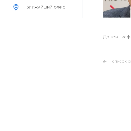
БЛИЖАЙШИЙ ОФИС
Доцент ка
СПИСОК С